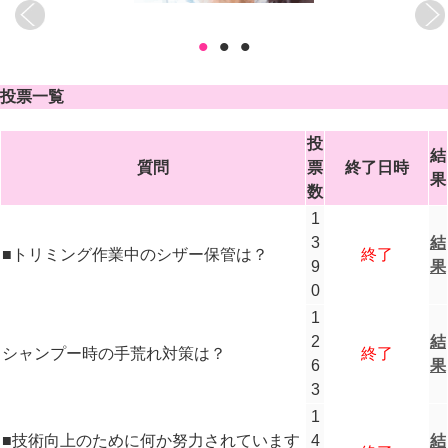
•
•
•
投票一覧
投
結
質問
票
終了日時
果
数
1
3
結
■トリミング作業中のシザー保管は？
終了
9
果
0
1
2
結
シャンプー時の手荒れ対策は？
終了
6
果
3
1
■技術向上のために何か努力されています
4
結