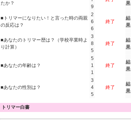
たか？
果
9
2
■トリマーになりたい！と言った時の両親
結
6
終了
の反応は？
果
6
3
■あなたのトリマー歴は？（学校卒業時よ
結
8
終了
り計算）
果
5
5
結
■あなたの年齢は？
1
終了
果
1
3
結
■あなたの性別は？
4
終了
果
5
トリマー白書