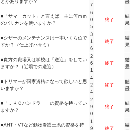
とがありますか？
果
7
6
■「サマーカット」と言えば、主に何ｍｍ
結
0
終了
のバリカンを使いますか？
果
5
3
■シザーのメンテナンスは一本いくら位で
結
1
終了
すか？（仕上げハサミ）
果
6
2
■貴方の職場又は学校は「送迎」をしてい
結
6
終了
ますか？（近場での送迎）
果
1
4
■トリマーが国家資格になって欲しいと思
結
2
終了
いますか？
果
4
2
■「ＪＫＣハンドラー」の資格を持ってい
結
9
終了
ますか？
果
0
1
■AHT・VTなど動物看護士系の資格を持
結
9
終了