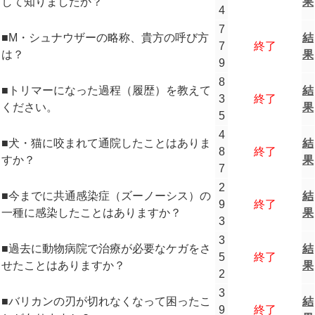
して知りましたか？
果
4
7
■M・シュナウザーの略称、貴方の呼び方
結
7
終了
は？
果
9
8
■トリマーになった過程（履歴）を教えて
結
3
終了
ください。
果
5
4
■犬・猫に咬まれて通院したことはありま
結
8
終了
すか？
果
7
2
■今までに共通感染症（ズーノーシス）の
結
9
終了
一種に感染したことはありますか？
果
3
3
■過去に動物病院で治療が必要なケガをさ
結
5
終了
せたことはありますか？
果
2
3
■バリカンの刃が切れなくなって困ったこ
結
9
終了