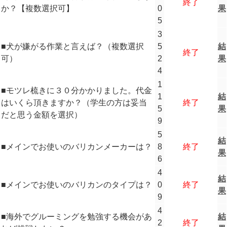
終了
か？【複数選択可】
0
果
5
3
■犬が嫌がる作業と言えば？（複数選択
5
結
終了
可）
2
果
4
1
■モツレ梳きに３０分かかりました。代金
1
結
はいくら頂きますか？（学生の方は妥当
終了
5
果
だと思う金額を選択）
9
5
結
■メインでお使いのバリカンメーカーは？
8
終了
果
6
4
結
■メインでお使いのバリカンのタイプは？
0
終了
果
9
4
■海外でグルーミングを勉強する機会があ
結
2
終了