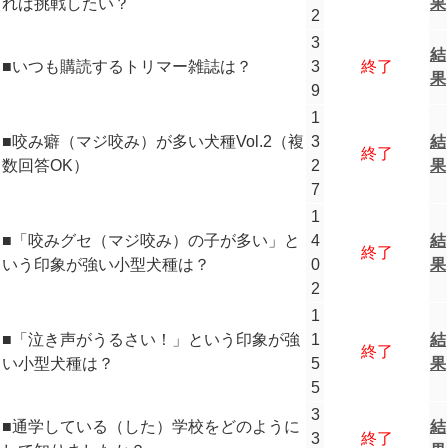
れば挑戦したい？
果
2
3
結
■いつも購読するトリマー雑誌は？
3
終了
果
9
1
■咬み癖（マジ咬み）が多い犬種Vol.2（複
3
結
終了
数回答OK）
2
果
7
1
■「咬みグセ（マジ咬み）の子が多い」と
4
結
終了
いう印象が強い小型犬種は？
0
果
2
1
■「泣き声がうるさい！」という印象が強
1
結
終了
い小型犬種は？
5
果
5
3
■通学している（した）学校をどのように
結
3
終了