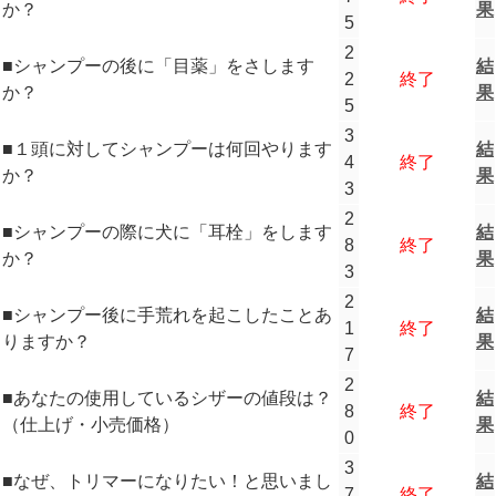
か？
果
5
2
■シャンプーの後に「目薬」をさします
結
2
終了
か？
果
5
3
■１頭に対してシャンプーは何回やります
結
4
終了
か？
果
3
2
■シャンプーの際に犬に「耳栓」をします
結
8
終了
か？
果
3
2
■シャンプー後に手荒れを起こしたことあ
結
1
終了
りますか？
果
7
2
■あなたの使用しているシザーの値段は？
結
8
終了
（仕上げ・小売価格）
果
0
3
■なぜ、トリマーになりたい！と思いまし
結
7
終了