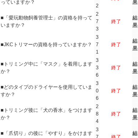
っていますか？
果
2
2
■「愛玩動物飼養管理士」の資格を持って
結
7
終了
いますか？
果
3
3
結
■JKCトリマーの資格を持っていますか？
7
終了
果
1
3
■トリミング中に「マスク」を着用します
結
3
終了
か？
果
6
3
■どのタイプのドライヤーを使用していま
結
0
終了
すか？
果
6
2
■トリミング後に「犬の香水」をつけます
結
8
終了
か？
果
4
3
■「爪切り」の後に「やすり」をかけます
結
7
終了