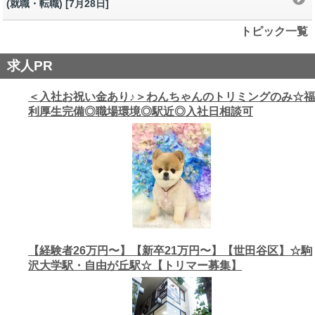
(就職・転職) [7月28日
]
トピック一覧
求人PR
＜入社お祝い金あり♪＞わんちゃんのトリミングのみ☆福
利厚生完備◎職場環境◎駅近◎入社日相談可
【経験者26万円〜】【新卒21万円〜】【世田谷区】☆駒
沢大学駅・自由が丘駅☆【トリマー募集】