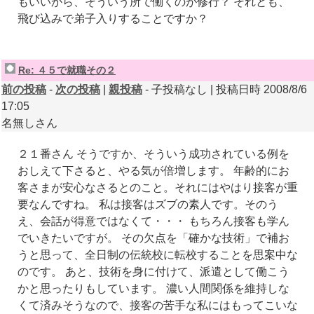
もいいから、そういう所で働くのが修行？ それとも、
飛び込みで弟子入りすることですか？
Re: ４５で就職その２
前の投稿
-
次の投稿
|
親投稿
- 子投稿なし | 投稿日時 2008/8/6
17:05
名無しさん
２１番さん そうですか、そういう成功されている例を
おしえて下さると、やる気が倍増します。 年齢的にお
客さまが安心なさるとのこと。それにはやはり接客が重
要なんですね。 私は接客はズブの素人です。そのう
え、会話が得意ではなくて・・・ もちろん接客も学ん
でいきたいですが。 その欠点を「確かな技術」で補お
うと思って、全日制の伝統校に転校することを思案中な
のです。 あと、技術を身に付けて、派遣として働こう
かと思ったりもしています。 濃い人間関係を維持しな
くて済みそうなので、接客の苦手な私にはもってこいな