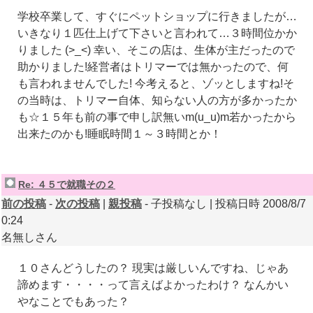
学校卒業して、すぐにペットショップに行きましたが…
いきなり１匹仕上げて下さいと言われて…３時間位かか
りました (>_<) 幸い、そこの店は、生体が主だったので
助かりました!経営者はトリマーでは無かったので、何
も言われませんでした! 今考えると、ゾッとしますね!そ
の当時は、トリマー自体、知らない人の方が多かったか
も☆１５年も前の事で申し訳無いm(u_u)m若かったから
出来たのかも!睡眠時間１～３時間とか！
Re: ４５で就職その２
前の投稿
-
次の投稿
|
親投稿
- 子投稿なし | 投稿日時 2008/8/7
0:24
名無しさん
１０さんどうしたの？ 現実は厳しいんですね、じゃあ
諦めます・・・・って言えばよかったわけ？ なんかい
やなことでもあった？