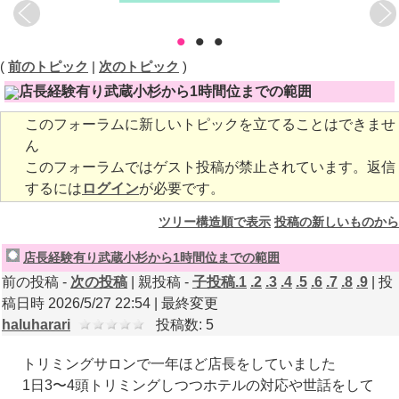
•
•
•
(
前のトピック
|
次のトピック
)
店長経験有り武蔵小杉から1時間位までの範囲
このフォーラムに新しいトピックを立てることはできませ
ん
このフォーラムではゲスト投稿が禁止されています。返信
するには
ログイン
が必要です。
ツリー構造順で表示
投稿の新しいものから
店長経験有り武蔵小杉から1時間位までの範囲
前の投稿 -
次の投稿
| 親投稿 -
子投稿.1
.2
.3
.4
.5
.6
.7
.8
.9
| 投
稿日時 2026/5/27 22:54 |
最終変更
haluharari
投稿数: 5
トリミングサロンで一年ほど店長をしていました
1日3〜4頭トリミングしつつホテルの対応や世話をして