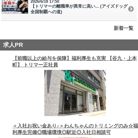
2026/6/18 17:50
【トリマーの離職率が異常に高い... (アイズドッグ
全国制覇への道)
新着一覧
求人PR
【前職以上の給与を保障】福利厚生も充実 【谷九・上本
町】 トリマー正社員
＜入社お祝い金あり♪＞わんちゃんのトリミングのみ☆福
利厚生完備◎職場環境◎駅近◎入社日相談可