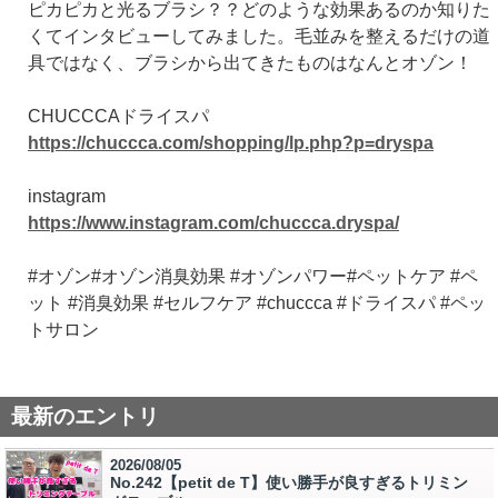
ピカピカと光るブラシ？？どのような効果あるのか知りた
くてインタビューしてみました。毛並みを整えるだけの道
具ではなく、ブラシから出てきたものはなんとオゾン！
CHUCCCAドライスパ
https://chuccca.com/shopping/lp.php?p=dryspa
instagram
https://www.instagram.com/chuccca.dryspa/
#オゾン#オゾン消臭効果 #オゾンパワー#ペットケア #ペ
ット #消臭効果 #セルフケア #chuccca #ドライスパ #ペッ
トサロン
最新のエントリ
2026/08/05
No.242【petit de T】使い勝手が良すぎるトリミン