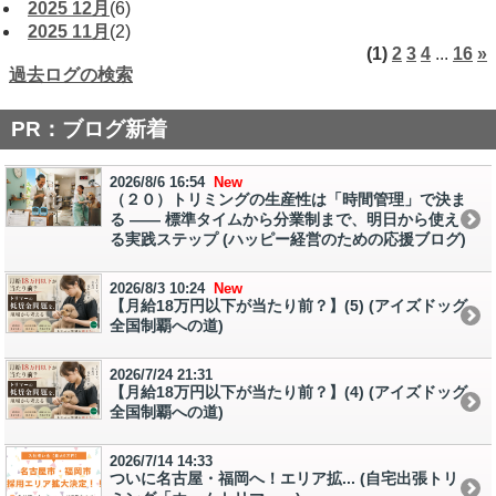
2025 12月
(6)
2025 11月
(2)
(1)
2
3
4
...
16
»
過去ログの検索
PR：ブログ新着
2026/8/6 16:54
New
（２０）トリミングの生産性は「時間管理」で決ま
る ―― 標準タイムから分業制まで、明日から使え
る実践ステップ (ハッピー経営のための応援ブログ)
2026/8/3 10:24
New
【月給18万円以下が当たり前？】(5) (アイズドッグ
全国制覇への道)
2026/7/24 21:31
【月給18万円以下が当たり前？】(4) (アイズドッグ
全国制覇への道)
2026/7/14 14:33
ついに名古屋・福岡へ！エリア拡... (自宅出張トリ