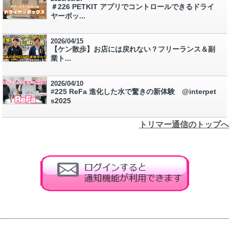
＃226 PETKIT アプリでコントロールできるドライ
ヤーボッ...
2026/04/15
【ケン散歩】お店には戻れない？フリーランス＆副
業ト...
2026/04/10
#225 ReFa 進化した水で驚きの新体験 @interpet
s2025
トリマー通信のトップへ