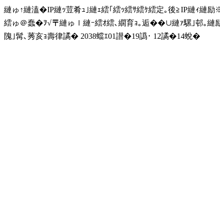
縺ゅ↑縺溘�IP縺ｯ荳肴ｭ｣縺ｪ繧｢繧ｯ繧ｻ繧ｹ繧定｡後≧IP縺ｨ縺
繧ゅ＠蠢�ｦ√〒縺ゅｌ縺ｰ繧ｵ繧､繝育ｮ｡逅��∪縺ｧ騾｣邨｡
隗｣髯､莠亥ｮ壽律譎� 2038蟷ｴ01譛�19譌･ 12譎�14蛻�