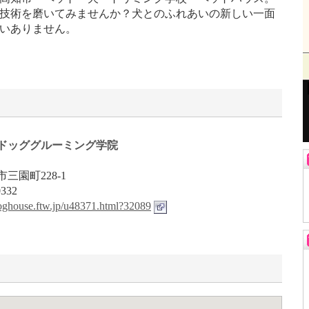
技術を磨いてみませんか？犬とのふれあいの新しい一面
いありません。
ドッググルーミング学院
三園町228-1
0332
ydoghouse.ftw.jp/u48371.html?32089