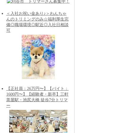
＜入社お祝い金あり♪＞わんちゃ
んのトリミングのみ☆福利厚生完
備◎職場環境◎駅近◎入社日相談
可
【正社員：26万円〜】【バイト：
1600円〜】【経験者・新卒】三軒
茶屋駅・池尻大橋 徒歩7分トリマ
ー