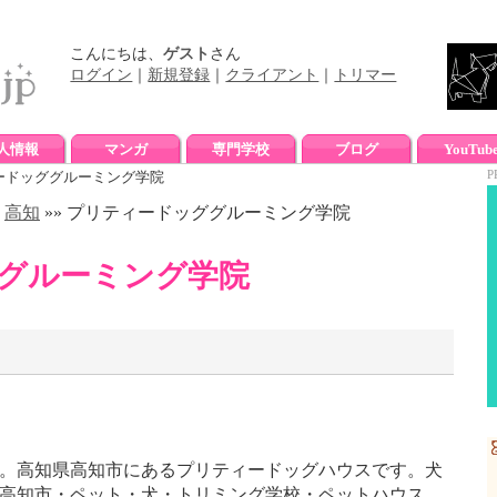
こんにちは、
ゲスト
さん
ログイン
｜
新規登録
｜
クライアント
｜
トリマー
人情報
マンガ
専門学校
ブログ
YouTub
P
ードッググルーミング学院
»
高知
»» プリティードッググルーミング学院
グルーミング学院
。高知県高知市にあるプリティードッグハウスです。犬
高知市・ペット・犬・トリミング学校・ペットハウス。