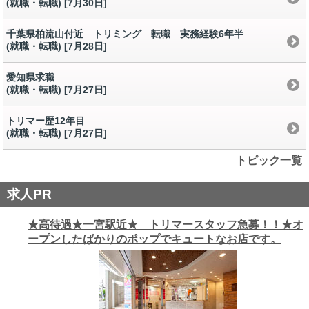
(就職・転職) [7月30日
]
千葉県柏流山付近 トリミング 転職 実務経験6年半
(就職・転職) [7月28日
]
愛知県求職
(就職・転職) [7月27日
]
トリマー歴12年目
(就職・転職) [7月27日
]
トピック一覧
求人PR
★高待遇★一宮駅近★ トリマースタッフ急募！！★オ
ープンしたばかりのポップでキュートなお店です。