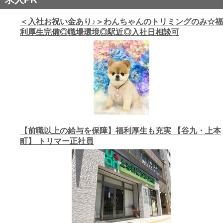
＜入社お祝い金あり♪＞わんちゃんのトリミングのみ☆福
利厚生完備◎職場環境◎駅近◎入社日相談可
【前職以上の給与を保障】福利厚生も充実 【谷九・上本
町】 トリマー正社員