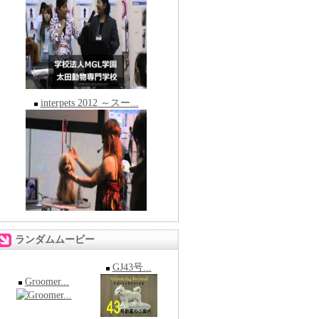
interpets 2012 ～スー...
ランダムムービー
GJ43号...
Groomer...