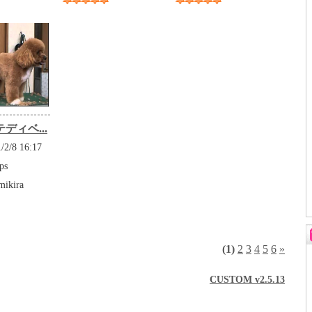
ディベ...
2/8 16:17
ps
ikira
(1)
2
3
4
5
6
»
CUSTOM v2.5.13