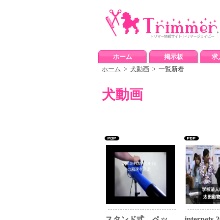
ホーム
掲示板
求
ホーム
>
犬動画
> 一覧新着
犬動画
スタンド式 ペッ...
interpets 