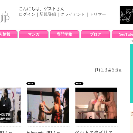
こんにちは、
ゲスト
さん
ログイン
｜
新規登録
｜
クライアント
｜
トリマー
人情報
マンガ
専門学校
ブログ
YouTub
P
(1)
2
3
4
5
6
»
2012 ～...
interpets 2012 ～...
ペットスタイリス...