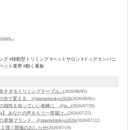
/save...
リミング #移動型トリミング #ペットサロン #ドッグカンパニ
#ペット業界 #動く看板
い勝手が良すぎるトリミングテーブル...
(2026/08/05)
変える @interpetstokyo2026
(2026/08/01)
】ハサミの個性を知っていい相棒に @in...
(2026/07/29)
for Dogs】 あなたの声をもう一度届け...
(2026/07/25)
の老舗ブランド @interpetstokyo2026
(2026/07/22)
ト企画 第１弾！開催のおしらせ
(2026/07/19)