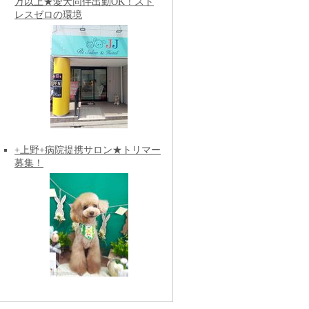
万以上★愛犬同伴出勤OK！スト
レスゼロの環境
+上野+病院提携サロン★トリマー
募集！