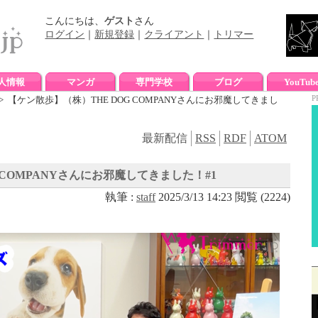
こんにちは、
ゲスト
さん
ログイン
｜
新規登録
｜
クライアント
｜
トリマー
人情報
マンガ
専門学校
ブログ
YouTub
P
> 【ケン散歩】（株）THE DOG COMPANYさんにお邪魔してきまし
最新配信
RSS
RDF
ATOM
 COMPANYさんにお邪魔してきました！#1
執筆 :
staff
2025/3/13 14:23 閲覧 (2224)