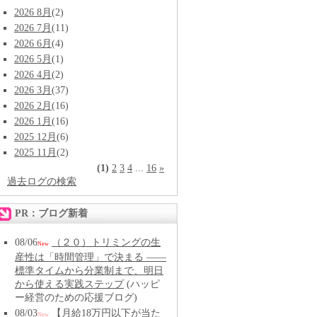
2026 8月
(2)
2026 7月
(11)
2026 6月
(4)
2026 5月
(1)
2026 4月
(2)
2026 3月
(37)
2026 2月
(16)
2026 1月
(16)
2025 12月
(6)
2025 11月
(2)
(1)
2
3
4
...
16
»
過去ログの検索
PR：ブログ新着
08/06
（２０）トリミングの生
New
産性は「時間管理」で決まる ――
標準タイムから分業制まで、明日
から使える実践ステップ
(ハッピ
ー経営のための応援ブログ)
08/03
【月給18万円以下が当た
New