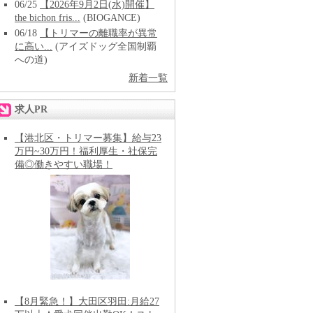
06/25
【2026年9月2日(水)開催】
the bichon fris...
(BIOGANCE)
06/18
【トリマーの離職率が異常
に高い...
(アイズドッグ全国制覇
への道)
新着一覧
求人PR
【港北区・トリマー募集】給与23
万円~30万円！福利厚生・社保完
備◎働きやすい職場！
【8月緊急！】大田区羽田:月給27