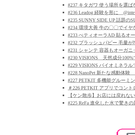
#237 キタガワ 使う場所を選ばな
#236 Leadog 経験を形に @interp
#235 SUNNY SIDE UP 話題のSU
#234 環境大善 牛の〇〇でイヤな
#233 ぺティオーラAD 貼るオーラル
#232 プラッシュパピー 毛量
#231 シャンテ 容器もオーガニック認
#230 VISIONS 天然成分100%で
#229 VISIONS バイオミネラルで口
#228 NanoPet 新たな感動体験 @in
#227 PETKIT 多機能グルーミングキ
＃226 PETKIT アプリでコ
【ケン散歩】お店には戻れない？
#225 ReFa 進化した水で驚きの新体