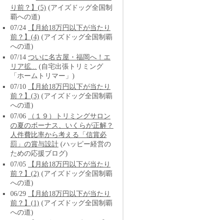
り前？】(5)
(アイズドッグ全国制
覇への道)
07/24
【月給18万円以下が当たり
前？】(4)
(アイズドッグ全国制覇
への道)
07/14
ついに名古屋・福岡へ！エ
リア拡...
(自宅出張トリミング
「ホームトリマー」)
07/10
【月給18万円以下が当たり
前？】(3)
(アイズドッグ全国制覇
への道)
07/06
（１９）トリミングサロン
の夏のボーナス、いくらが正解？
人件費比率から考える「信賞必
罰」の賞与設計
(ハッピー経営の
ための応援ブログ)
07/05
【月給18万円以下が当たり
前？】(2)
(アイズドッグ全国制覇
への道)
06/29
【月給18万円以下が当たり
前？】(1)
(アイズドッグ全国制覇
への道)