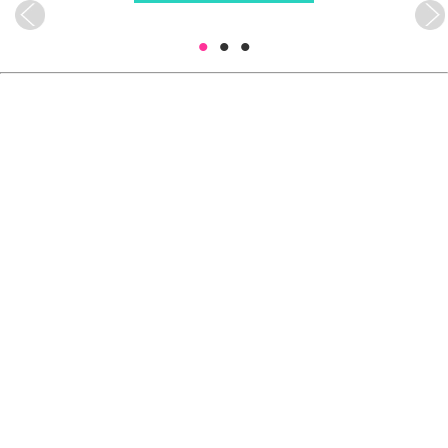
•
•
•