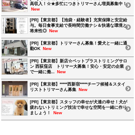
高収入！☆★多忙につきトリマーさん増員募集中！
New
[PR]【東京都】【池袋・経験者】充実保障と安定給
与。毎日食事支給で長時間労働ナシ＆快適な環境と
将来性◎
New
[PR]【東京都】トリマーさん募集！愛犬と一緒に通
勤OK
New
[PR]【東京都】新店☆ペットプラストリミングサロ
ン 西荻窪店 トリマー大募集！安心・安定の企業
で一緒に働...
New
[PR]【東京都】*****西新宿*****チーフ候補＆スタイ
リストトリマーさん募集
New
[PR]【東京都】スタッフの幸せが犬達の幸せ！犬が
疲れないトリミング技法で幸せな空間を一緒に作り
ましょう！
New