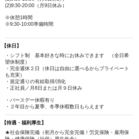
(2)9:30-20:00（月9日休み）
※休憩1時間
※9:30-10:00準備時間
【休日】
・シフト制 基本好きな時にお休みできます （全日希
望休制度）
・完全週休２日（休日は自由に選べるからプライベート
も充実）
・規定通りの有給取得/消化
・正社員／月8日または月９日休み
・バースデー休暇有り
・２年目から夏季、冬季休暇数日もらえます
【待遇・福利厚生】
★社会保険完備（初月から完全完備！労災保険・雇用保
険・健康保険（社保）厚生年金）