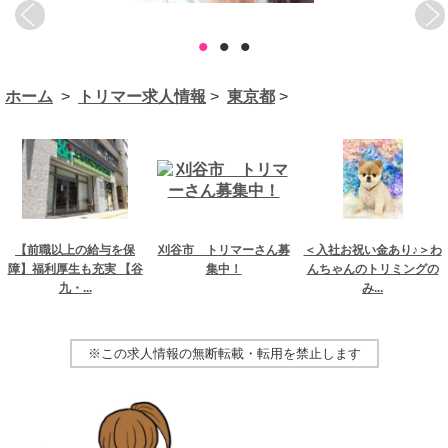
•
•
•
ホーム
>
トリマー求人情報
>
東京都
>
【前職以上の給与を保
刈谷市 トリマーさん募
＜入社お祝い金あり♪＞わ
障】福利厚生も充実 【谷
集中！
んちゃんのトリミングの
九・...
み...
※この求人情報の無断転載・転用を禁止します