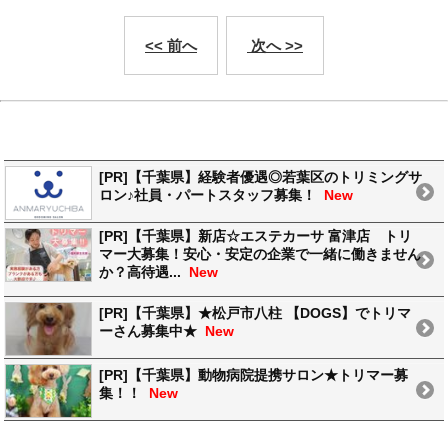
<< 前へ
次へ >>
[PR]【千葉県】経験者優遇◎若葉区のトリミングサ
ロン♪社員・パートスタッフ募集！
New
[PR]【千葉県】新店☆エステカーサ 富津店 トリ
マー大募集！安心・安定の企業で一緒に働きません
か？高待遇...
New
[PR]【千葉県】★松戸市八柱 【DOGS】でトリマ
ーさん募集中★
New
[PR]【千葉県】動物病院提携サロン★トリマー募
集！！
New