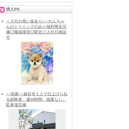
求人PR
＜入社お祝い金あり♪＞わんちゃ
んのトリミングのみ☆福利厚生完
備◎職場環境◎駅近◎入社日相談
可
<<急募>>越谷市１人で仕上げられ
る経験者、週40時間、残業なし、
駐車場完備