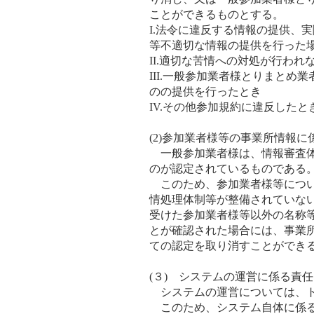
ことができるものとする。
I.法令に違反する情報の提供、
等不適切な情報の提供を行った
II.適切な苦情への対処が行わ
III.一般参加業者様とりまと
のの提供を行ったとき
IV.その他参加規約に違反したと
(2)参加業者様等の事業所情報に
一般参加業者様は、情報審査体
のが認定されているものである
このため、参加業者様等につい
情処理体制等が整備されていな
受けた参加業者様等以外の名称
とが確認された場合には、事業
ての認定を取り消すことができ
(３) システムの運営に係る責
システムの運営については、ト
このため、システム自体に係る