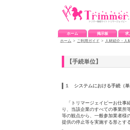
ホーム
掲示板
求
ホーム
>
ご利用ガイド
>
人材紹介・人
【手続単位】
１ システムにおける手続（単
「トリマージェイピーお仕事紹
り、当該企業のすべての事業所
等の観点から、一般参加業者様
提供の停止等を実施する形とす