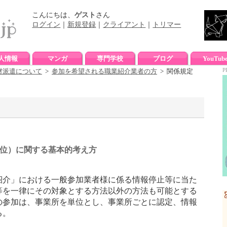
こんにちは、
ゲスト
さん
ログイン
｜
新規登録
｜
クライアント
｜
トリマー
人情報
マンガ
専門学校
ブログ
YouTub
P
材派遣について
>
参加を希望される職業紹介業者の方
> 関係規定
位）に関する基本的考え方
介」における一般参加業者様に係る情報停止等に当た
等を一律にその対象とする方法以外の方法も可能とする
の参加は、事業所を単位とし、事業所ごとに認定、情報
る。