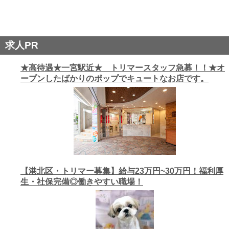
求人PR
★高待遇★一宮駅近★ トリマースタッフ急募！！★オ
ープンしたばかりのポップでキュートなお店です。
【港北区・トリマー募集】給与23万円~30万円！福利厚
生・社保完備◎働きやすい職場！