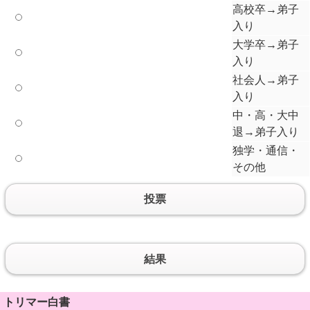
高校卒→弟子
入り
大学卒→弟子
入り
社会人→弟子
入り
中・高・大中
退→弟子入り
独学・通信・
その他
投票
結果
トリマー白書