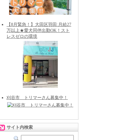
【8月緊急！】大田区羽田:月給27
万以上★愛犬同伴出勤OK！スト
レスゼロの環境
刈谷市 トリマーさん募集中！
サイト内検索