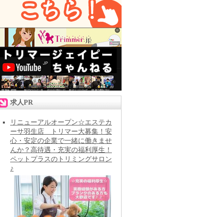
求人PR
リニューアルオープン☆エステカ
ーサ羽生店 トリマー大募集！安
心・安定の企業で一緒に働きませ
んか？高待遇・充実の福利厚生！
ペットプラスのトリミングサロン
♪