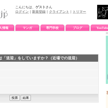
こんにちは、
ゲスト
さん
ログイン
｜
新規登録
｜
クライアント
｜
トリマー
人情報
マンガ
専門学校
ブログ
YouTub
P
は「送迎」をしていますか？（近場での送迎）