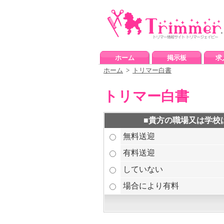
ホーム
掲示板
求
ホーム
>
トリマー白書
トリマー白書
■貴方の職場又は学校
無料送迎
有料送迎
していない
場合により有料