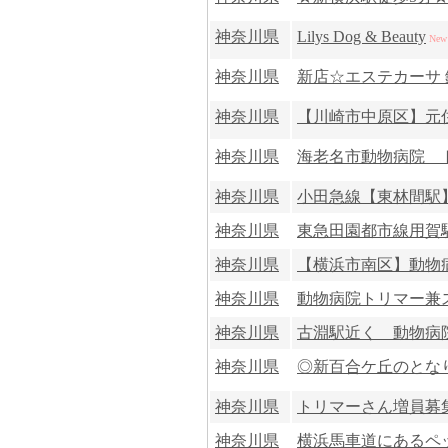
神奈川県
Lilys Dog & Beauty
New
神奈川県
新店☆エステカーサ 
神奈川県
【川崎市中原区】元住
神奈川県
海老名市動物病院 ト
神奈川県
小田急線【東林間駅】
神奈川県
東急田園都市線用賀駅
神奈川県
【横浜市南区】動物病
神奈川県
動物病院トリマー兼
神奈川県
古淵駅近く 動物病
神奈川県
◎新百合ケ丘のとなり
神奈川県
トリマーさん増員募
神奈川県
横浜馬車道にあるペッ