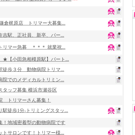
鎌倉梶原店 トリマー大募集...
吉駅、正社員、新卒、パー...
リマー急募 ＊＊＊ 就業祝...
★【小田急相模原駅】パート...
徒歩３分 動物病院トリマ...
院でのメディカルトリミン...
スタッフ募集 横浜市瀬谷区
院 トリマーさん募集！
駅徒歩1分-トリミングスタッ...
集！地域密着型の動物病院です
トサロンです！トリマー様...