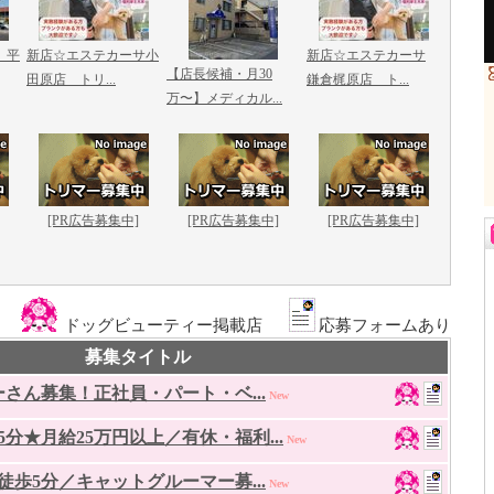
 平
新店☆エステカーサ小
新店☆エステカーサ
【店長候補・月30
田原店 トリ...
鎌倉梶原店 ト...
万〜】メディカル...
[PR広告募集中]
[PR広告募集中]
[PR広告募集中]
ドッグビューティー掲載店
応募フォームあり
募集タイトル
さん募集！正社員・パート・ベ...
New
分★月給25万円以上／有休・福利...
New
歩5分／キャットグルーマー募...
New