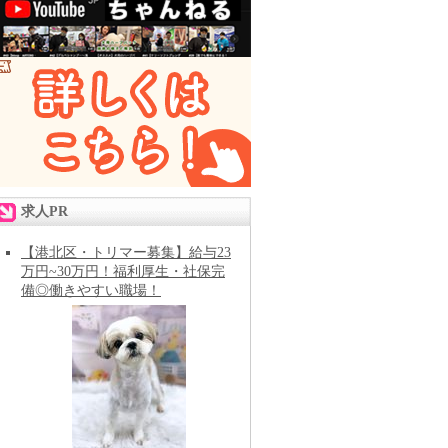
求人PR
【港北区・トリマー募集】給与23
万円~30万円！福利厚生・社保完
備◎働きやすい職場！