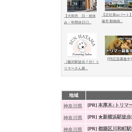
【正社員orパート】
【大和市 日・祝休
塚市 動物病...
み・年間休日13...
[PR広告募集中]
［藤沢駅徒歩７分］ト
リマーさん募...
地域
[PR]
本厚木♪トリマー
神奈川県
[PR]
★新横浜駅徒歩5
神奈川県
[PR]
都築区川和町駅徒
神奈川県