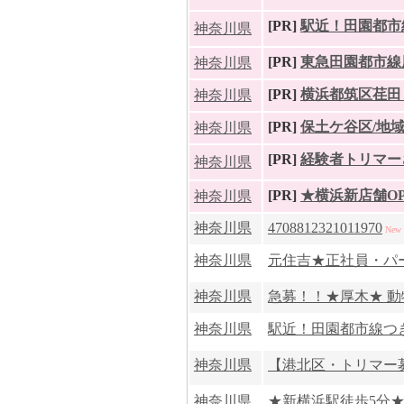
[PR]
駅近！田園都市線
神奈川県
[PR]
東急田園都市線
神奈川県
[PR]
横浜都筑区荏田
神奈川県
[PR]
保土ケ谷区/地
神奈川県
[PR]
経験者トリマーさ
神奈川県
[PR]
★横浜新店舗OP
神奈川県
神奈川県
4708812321011970
New
神奈川県
元住吉★正社員・パー
神奈川県
急募！！★厚木★ 
神奈川県
駅近！田園都市線つき
神奈川県
【港北区・トリマー募集
神奈川県
★新横浜駅徒歩5分★