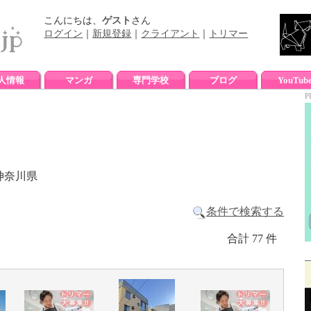
こんにちは、
ゲスト
さん
ログイン
｜
新規登録
｜
クライアント
｜
トリマー
人情報
マンガ
専門学校
ブログ
YouTub
P
神奈川県
条件で検索する
合計 77 件