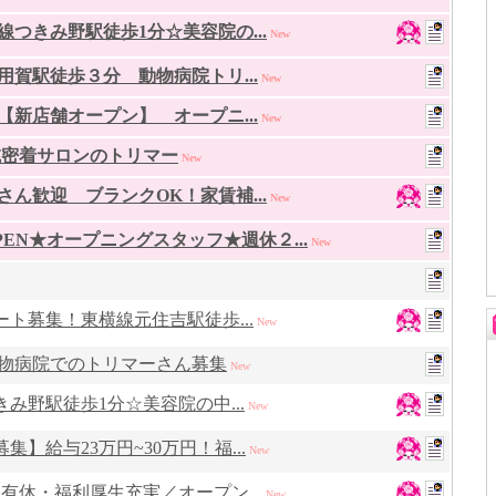
つきみ野駅徒歩1分☆美容院の...
New
用賀駅徒歩３分 動物病院トリ...
New
【新店舗オープン】 オープニ...
New
域密着サロンのトリマー
New
ん歓迎 ブランクOK！家賃補...
New
EN★オープニングスタッフ★週休２...
New
ト募集！東横線元住吉駅徒歩...
New
動物病院でのトリマーさん募集
New
み野駅徒歩1分☆美容院の中...
New
】給与23万円~30万円！福...
New
有休・福利厚生充実／オープン...
New