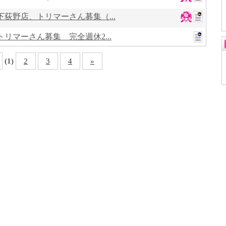
荻野店、トリマーさん募集（...
リマーさん募集 完全週休2...
(1)
2
3
4
»