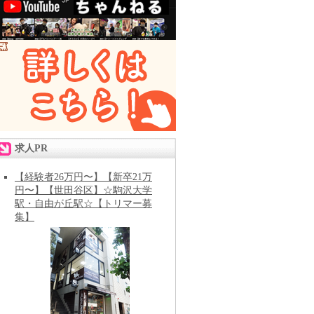
求人PR
【経験者26万円〜】【新卒21万
円〜】【世田谷区】☆駒沢大学
駅・自由が丘駅☆【トリマー募
集】