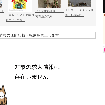
トリマー・スタッフ募
スト
【外苑前駅徒歩五分、
江南市トリミング部門
集 動物病院...
南青山の予約...
おまかせでき...
情報の無断転載・転用を禁止します