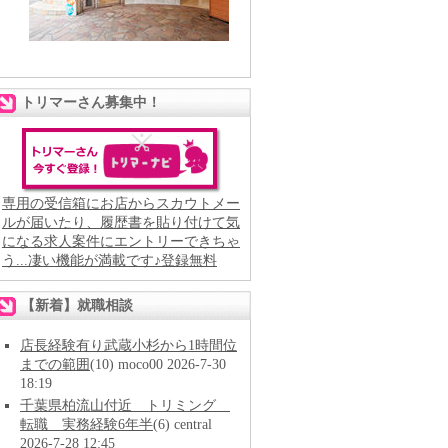
トリマーさん募集中！
専用の受信箱にお店からスカウトメー
ルが届いたり、履歴書を貼り付けて気
になる求人案件にエントリーできちゃ
う...凄い機能が満載です♪登録無料
【新着】就職相談
店長経験有り武蔵小杉から1時間位
までの範囲
(10) moco00 2026-7-30
18:19
千葉県柏流山付近 トリミング
転職 実務経験6年半
(6) central
2026-7-28 12:45