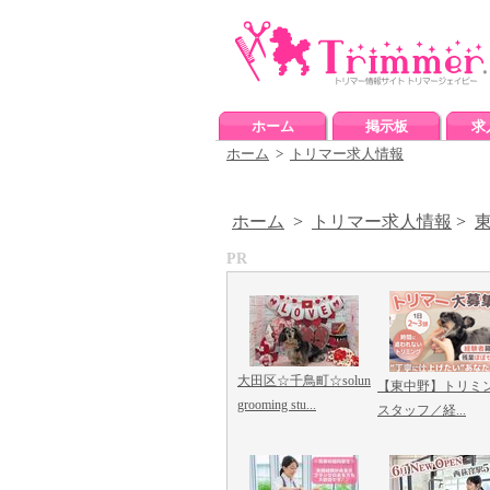
ホーム
掲示板
求
ホーム
>
トリマー求人情報
ホーム
>
トリマー求人情報
>
PR
大田区☆千鳥町☆solun
【東中野】トリミ
grooming stu...
スタッフ／経...