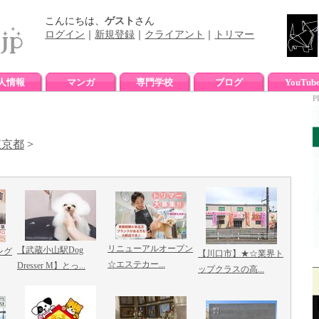
こんにちは、
ゲスト
さん
ログイン
｜
新規登録
｜
クライアント
｜
トリマー
人情報
マンガ
専門学校
ブログ
YouTub
P
東京都
>
リニューアルオープン
【武蔵小山駅Dog
ング
【川口市】★☆業界ト
☆エステカー...
Dresser M】とっ...
ップクラスの高...