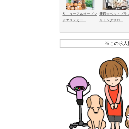
リニューアルオープン
新店☆ペットプラ
☆エステカー...
リミングサロ...
※この求人