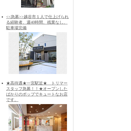
<<急募>>越谷市１人で仕上げられ
る経験者、週40時間、残業なし、
駐車場完備
★高待遇★一宮駅近★ トリマー
スタッフ急募！！★オープンした
ばかりのポップでキュートなお店
です。