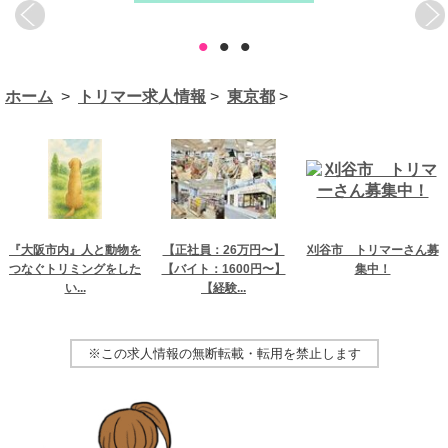
•
•
•
ホーム
>
トリマー求人情報
>
東京都
>
『大阪市内』人と動物を
【正社員：26万円〜】
刈谷市 トリマーさん募
つなぐトリミングをした
【バイト：1600円〜】
集中！
い...
【経験...
※この求人情報の無断転載・転用を禁止します