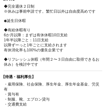
◆完全週休２日制
※休みは事前申請です。繁忙日以外は自由度高めです
◆誕生日休暇
◆有給休暇有り
6か月以降：まずは有休休暇10日支給
1年半以降ごと：11日支給
以降ずーっと1年ごとに支給されます
有休消化率も100%の優良企業です
◆リフレッシュ休暇（年間２〜３日自由に取得できるお
休み）を検討中です
【待遇・福利厚生】
・雇用保険、社会保険、厚生年金、厚生年金基金、労災
有
・賞与有
・制服、靴、エプロン貸与
・交通費支給