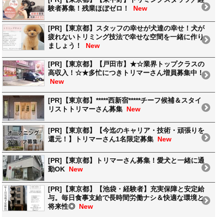
験者募集！残業ほぼゼロ！
New
[PR]【東京都】スタッフの幸せが犬達の幸せ！犬が
疲れないトリミング技法で幸せな空間を一緒に作り
ましょう！
New
[PR]【東京都】【戸田市】★☆業界トップクラスの
高収入！☆★多忙につきトリマーさん増員募集中！
New
[PR]【東京都】*****西新宿*****チーフ候補＆スタイ
リストトリマーさん募集
New
[PR]【東京都】【今迄のキャリア・技術・頑張りを
還元！】トリマーさん1名限定募集
New
[PR]【東京都】トリマーさん募集！愛犬と一緒に通
勤OK
New
[PR]【東京都】【池袋・経験者】充実保障と安定給
与。毎日食事支給で長時間労働ナシ＆快適な環境と
将来性◎
New