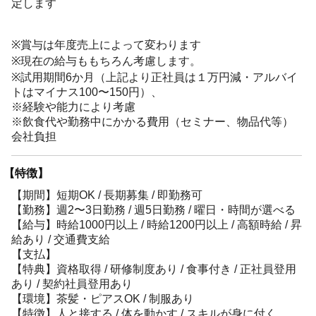
定します
※賞与は年度売上によって変わります
※現在の給与ももちろん考慮します。
※試用期間6か月（上記より正社員は１万円減・アルバイ
トはマイナス100〜150円）、
※経験や能力により考慮
※飲食代や勤務中にかかる費用（セミナー、物品代等）
会社負担
【特徴】
【期間】短期OK / 長期募集 / 即勤務可
【勤務】週2〜3日勤務 / 週5日勤務 / 曜日・時間が選べる
【給与】時給1000円以上 / 時給1200円以上 / 高額時給 / 昇
給あり / 交通費支給
【支払】
【特典】資格取得 / 研修制度あり / 食事付き / 正社員登用
あり / 契約社員登用あり
【環境】茶髪・ピアスOK / 制服あり
【特徴】人と接する / 体を動かす / スキルが身に付く