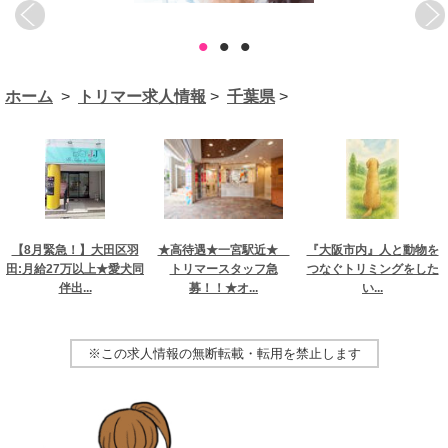
•
•
•
ホーム
>
トリマー求人情報
>
千葉県
>
【8月緊急！】大田区羽
★高待遇★一宮駅近★
『大阪市内』人と動物を
田:月給27万以上★愛犬同
トリマースタッフ急
つなぐトリミングをした
伴出...
募！！★オ...
い...
※この求人情報の無断転載・転用を禁止します