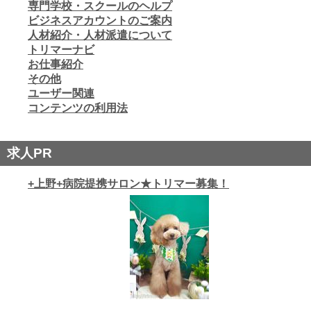
専門学校・スクールのヘルプ
ビジネスアカウントのご案内
人材紹介・人材派遣について
トリマーナビ
お仕事紹介
その他
ユーザー関連
コンテンツの利用法
求人PR
+上野+病院提携サロン★トリマー募集！