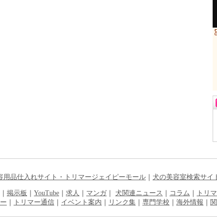
容用品仕入れサイト・トリマージェイピーモール
｜
犬の美容室検索サイ
｜
掲示板
｜
YouTube
｜
求人
｜
マンガ
｜
犬関連ニュース
｜
コラム
｜
トリマ
ー
｜
トリマー通信
｜
イベント案内
｜
リンク集
｜
専門学校
｜
海外情報
｜
関