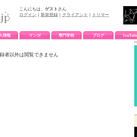
こんにちは、
ゲスト
さん
ログイン
｜
新規登録
｜
クライアント
｜
トリマー
人情報
マンガ
専門学校
ブログ
YouTub
P
録者以外は閲覧できません