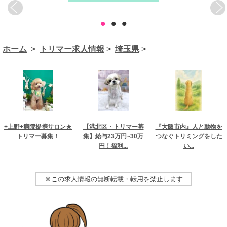
•
•
•
ホーム
>
トリマー求人情報
>
埼玉県
>
+上野+病院提携サロン★
【港北区・トリマー募
『大阪市内』人と動物を
トリマー募集！
集】給与23万円~30万
つなぐトリミングをした
円！福利...
い...
※この求人情報の無断転載・転用を禁止します