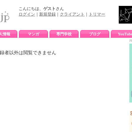
こんにちは、
ゲスト
さん
ログイン
｜
新規登録
｜
クライアント
｜
トリマー
人情報
マンガ
専門学校
ブログ
YouTub
P
録者以外は閲覧できません