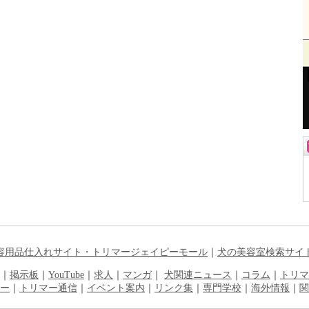
容用品仕入れサイト・トリマージェイピーモール
｜
犬の美容室検索サイ
｜
掲示板
｜
YouTube
｜
求人
｜
マンガ
｜
犬関連ニュース
｜
コラム
｜
トリマ
ー
｜
トリマー通信
｜
イベント案内
｜
リンク集
｜
専門学校
｜
海外情報
｜
関