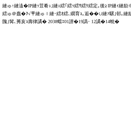
縺ゅ↑縺溘�IP縺ｯ荳肴ｭ｣縺ｪ繧｢繧ｯ繧ｻ繧ｹ繧定｡後≧IP縺ｨ縺
繧ゅ＠蠢�ｦ√〒縺ゅｌ縺ｰ繧ｵ繧､繝育ｮ｡逅��∪縺ｧ騾｣邨｡
隗｣髯､莠亥ｮ壽律譎� 2038蟷ｴ01譛�19譌･ 12譎�14蛻�