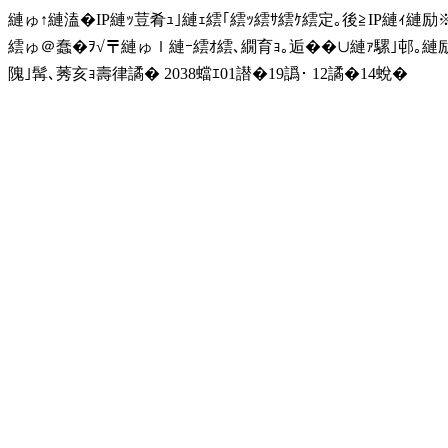
縺ゅ↑縺溘�IP縺ｯ荳肴ｭ｣縺ｪ繧｢繧ｯ繧ｻ繧ｹ繧定｡後≧IP縺ｨ縺
繧ゅ＠蠢�ｦ√〒縺ゅｌ縺ｰ繧ｵ繧､繝育ｮ｡逅��∪縺ｧ騾｣邨｡
隗｣髯､莠亥ｮ壽律譎� 2038蟷ｴ01譛�19譌･ 12譎�14蛻�