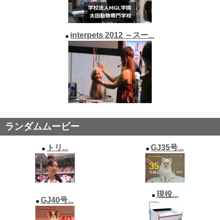
interpets 2012 ～スー...
ランダムムービー
トリ...
GJ35号...
現役...
GJ40号...