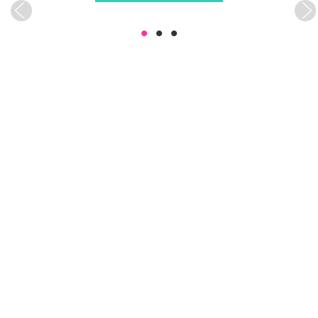
•
•
•