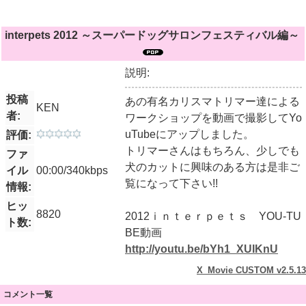
interpets 2012 ～スーパードッグサロンフェスティバル編～
説明:
投稿
あの有名カリスマトリマー達による
KEN
者:
ワークショップを動画で撮影してYo
uTubeにアップしました。
評価:
トリマーさんはもちろん、少しでも
ファ
犬のカットに興味のある方は是非ご
イル
00:00/340kbps
覧になって下さい!!
情報:
ヒッ
8820
2012ｉｎｔｅｒｐｅｔｓ YOU-TU
ト数:
BE動画
http://youtu.be/bYh1_XUIKnU
X_Movie CUSTOM v2.5.13
コメント一覧