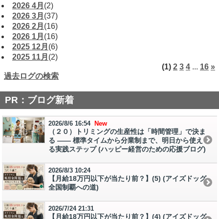
2026 4月
(2)
2026 3月
(37)
2026 2月
(16)
2026 1月
(16)
2025 12月
(6)
2025 11月
(2)
(1)
2
3
4
...
16
»
過去ログの検索
PR：ブログ新着
2026/8/6 16:54
New
（２０）トリミングの生産性は「時間管理」で決ま
る ―― 標準タイムから分業制まで、明日から使え
る実践ステップ (ハッピー経営のための応援ブログ)
2026/8/3 10:24
【月給18万円以下が当たり前？】(5) (アイズドッグ
全国制覇への道)
2026/7/24 21:31
【月給18万円以下が当たり前？】(4) (アイズドッグ