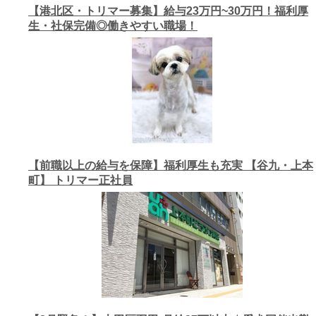
【港北区・トリマー募集】給与23万円~30万円！福利厚
生・社保完備◎働きやすい職場！
【前職以上の給与を保障】福利厚生も充実 【谷九・上本
町】 トリマー正社員