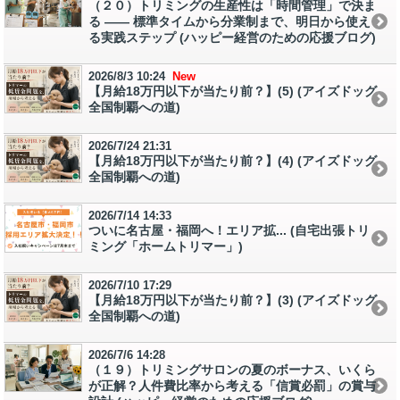
（２０）トリミングの生産性は「時間管理」で決ま
る ―― 標準タイムから分業制まで、明日から使え
る実践ステップ (ハッピー経営のための応援ブログ)
2026/8/3 10:24
New
【月給18万円以下が当たり前？】(5) (アイズドッグ
全国制覇への道)
2026/7/24 21:31
【月給18万円以下が当たり前？】(4) (アイズドッグ
全国制覇への道)
2026/7/14 14:33
ついに名古屋・福岡へ！エリア拡... (自宅出張トリ
ミング「ホームトリマー」)
2026/7/10 17:29
【月給18万円以下が当たり前？】(3) (アイズドッグ
全国制覇への道)
2026/7/6 14:28
（１９）トリミングサロンの夏のボーナス、いくら
が正解？人件費比率から考える「信賞必罰」の賞与