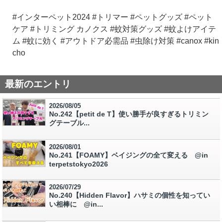
#インターペット2024 #トリマー #ペットグッズ #ペット
ケア #トリミング カノクス #蚊対策グッズ #蚊よけアイテ
ム #蚊に効く #アウトドア必需品 #虫除け対策 #canox #kin
cho
最新のエントリ
2026/08/05
No.242【petit de T】使い勝手が良すぎるトリミン
グテーブル...
2026/08/01
No.241【FOAMY】ベイジングの全て変える @in
terpetstokyo2026
2026/07/29
No.240【Hidden Flavor】ハサミの個性を知ってい
い相棒に @in...