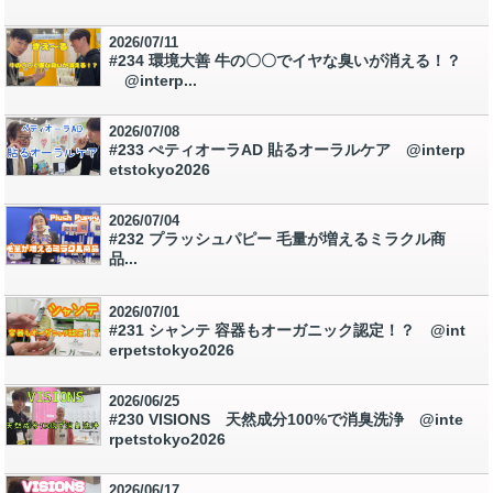
2026/07/11
#234 環境大善 牛の〇〇でイヤな臭いが消える！？
@interp...
2026/07/08
#233 ぺティオーラAD 貼るオーラルケア @interp
etstokyo2026
2026/07/04
#232 プラッシュパピー 毛量が増えるミラクル商
品...
2026/07/01
#231 シャンテ 容器もオーガニック認定！？ @int
erpetstokyo2026
2026/06/25
#230 VISIONS 天然成分100%で消臭洗浄 @inte
rpetstokyo2026
2026/06/17