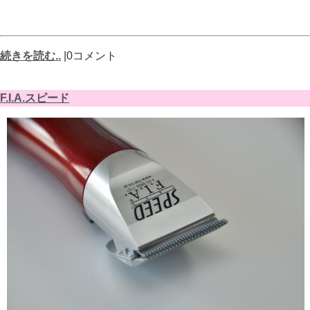
続きを読む..
|0コメント
F.I.A.スピード