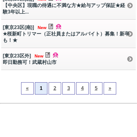
【中央区】現職の待遇に不満な方★給与アップ保証★経
験3年以上...
[東京23区(南)]
New
★桜新町トリマー（正社員またはアルバイト）募集！新卒
も！★
[東京23区外]
New
即日勤務可！武蔵村山市
«
1
2
3
4
5
»