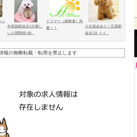
ペッ
トリマー（経験者）急
外苑前駅徒歩2分優し
入社祝金あり！広尾駅
募！！
い人間関係×技...
徒歩2分 トイ...
情報の無断転載・転用を禁止します