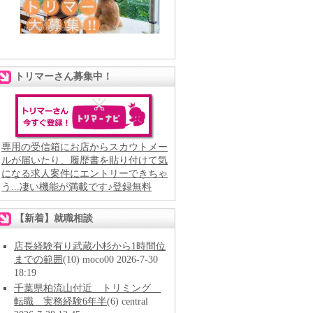
トリマーさん募集中！
専用の受信箱にお店からスカウトメー
ルが届いたり、履歴書を貼り付けて気
になる求人案件にエントリーできちゃ
う...凄い機能が満載です♪登録無料
【新着】就職相談
店長経験有り武蔵小杉から1時間位
までの範囲
(10) moco00 2026-7-30
18:19
千葉県柏流山付近 トリミング
転職 実務経験6年半
(6) central