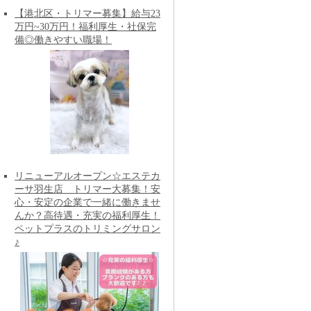
【港北区・トリマー募集】給与23
万円~30万円！福利厚生・社保完
備◎働きやすい職場！
リニューアルオープン☆エステカ
ーサ羽生店 トリマー大募集！安
心・安定の企業で一緒に働きませ
んか？高待遇・充実の福利厚生！
ペットプラスのトリミングサロン
♪