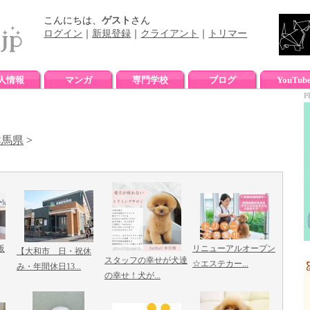
こんにちは、
ゲスト
さん
ログイン
｜
新規登録
｜
クライアント
｜
トリマー
人情報
マンガ
専門学校
ブログ
YouTub
P
群馬県
>
阪
リニューアルオープン
【大和市 日・祝休
スタッフの幸せが犬達
☆エステカー...
み・年間休日13...
の幸せ！犬が...