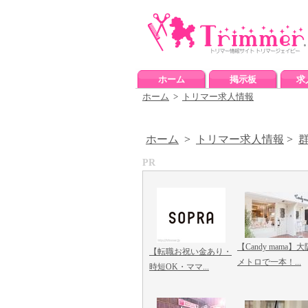
ホーム
掲示板
求
ホーム
>
トリマー求人情報
ホーム
>
トリマー求人情報
>
PR
【Candy mama】大
【転職お祝い金あり・
メトロで一本！...
時短OK・ママ...