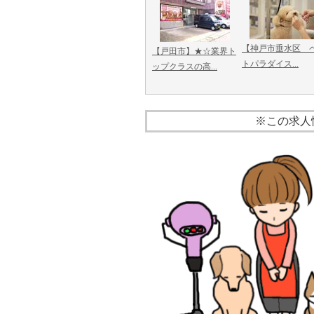
【神戸市垂水区 
【戸田市】★☆業界ト
トパラダイス...
ップクラスの高...
※この求人