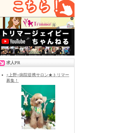
求人PR
+上野+病院提携サロン★トリマー
募集！