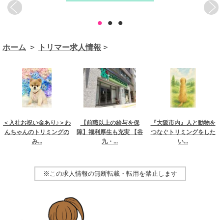
•
•
•
ホーム
>
トリマー求人情報
>
＜入社お祝い金あり♪＞わ
【前職以上の給与を保
『大阪市内』人と動物を
んちゃんのトリミングの
障】福利厚生も充実 【谷
つなぐトリミングをした
み...
九・...
い...
※この求人情報の無断転載・転用を禁止します