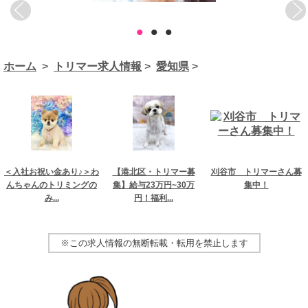
•
•
•
ホーム
>
トリマー求人情報
>
愛知県
>
＜入社お祝い金あり♪＞わ
【港北区・トリマー募
刈谷市 トリマーさん募
んちゃんのトリミングの
集】給与23万円~30万
集中！
み...
円！福利...
※この求人情報の無断転載・転用を禁止します