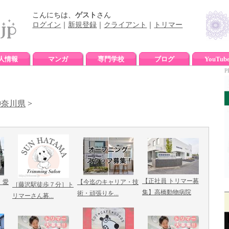
こんにちは、
ゲスト
さん
ログイン
｜
新規登録
｜
クライアント
｜
トリマー
人情報
マンガ
専門学校
ブログ
YouTub
P
神奈川県
>
【正社員 トリマー募
！愛
【今迄のキャリア・技
［藤沢駅徒歩７分］ト
集】高橋動物病院
術・頑張りを...
リマーさん募...