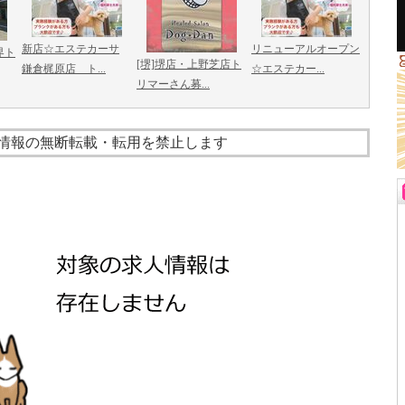
新店☆エステカーサ
リニューアルオープン
界ト
[堺]堺店・上野芝店ト
鎌倉梶原店 ト...
☆エステカー...
リマーさん募...
情報の無断転載・転用を禁止します