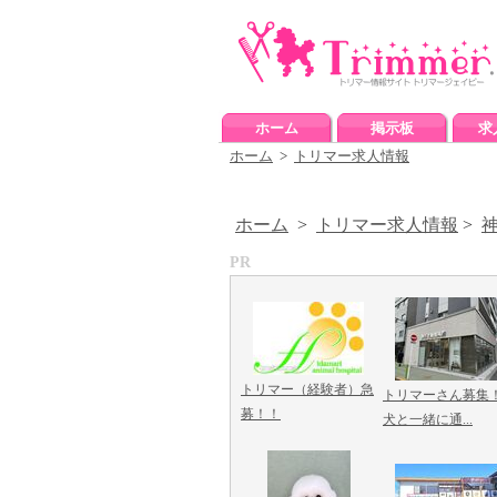
ホーム
掲示板
求
ホーム
>
トリマー求人情報
ホーム
>
トリマー求人情報
>
PR
トリマー（経験者）急
トリマーさん募集
募！！
犬と一緒に通...