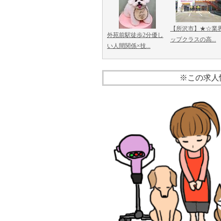
【所沢市】★☆業
外苑前駅徒歩2分優し
ップクラスの高...
い人間関係×技...
※この求人