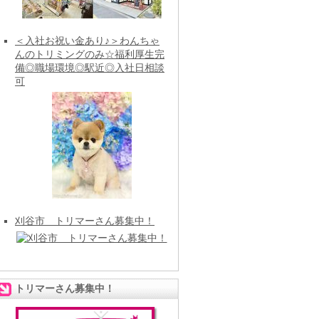
＜入社お祝い金あり♪＞わんちゃ
んのトリミングのみ☆福利厚生完
備◎職場環境◎駅近◎入社日相談
可
刈谷市 トリマーさん募集中！
トリマーさん募集中！