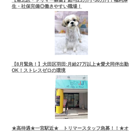
【港北区・トリマー募集】給与23万円~30万円！福利厚
生・社保完備◎働きやすい職場！
【8月緊急！】大田区羽田:月給27万以上★愛犬同伴出勤
OK！ストレスゼロの環境
★高待遇★一宮駅近★ トリマースタッフ急募！！★オ