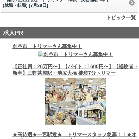
(就職・転職) [7月28日
]
トピック一覧
求人PR
刈谷市 トリマーさん募集中！
【正社員：26万円〜】【バイト：1600円〜】【経験者・
新卒】三軒茶屋駅・池尻大橋 徒歩7分トリマー
★高待遇★一宮駅近★ トリマースタッフ急募！！★オ