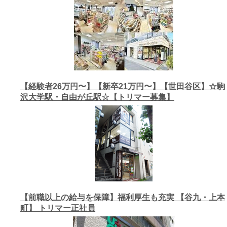
【経験者26万円〜】【新卒21万円〜】【世田谷区】☆駒
沢大学駅・自由が丘駅☆【トリマー募集】
【前職以上の給与を保障】福利厚生も充実 【谷九・上本
町】 トリマー正社員