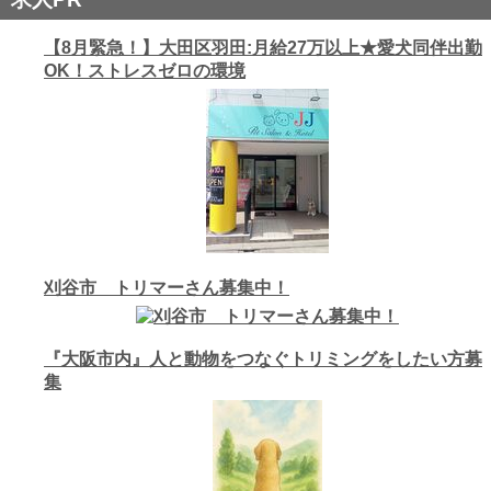
【8月緊急！】大田区羽田:月給27万以上★愛犬同伴出勤
OK！ストレスゼロの環境
刈谷市 トリマーさん募集中！
『大阪市内』人と動物をつなぐトリミングをしたい方募
集