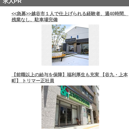
求人PR
<<急募>>越谷市１人で仕上げられる経験者、週40時間、
残業なし、駐車場完備
【前職以上の給与を保障】福利厚生も充実 【谷九・上本
町】 トリマー正社員