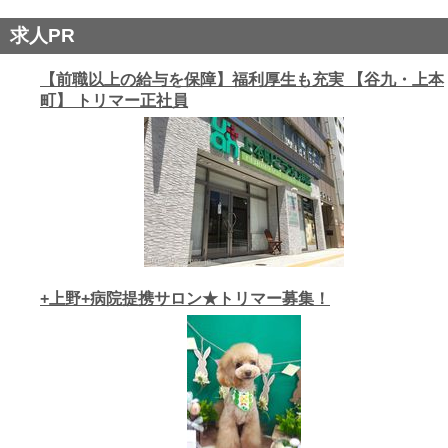
求人PR
【前職以上の給与を保障】福利厚生も充実 【谷九・上本
町】 トリマー正社員
+上野+病院提携サロン★トリマー募集！