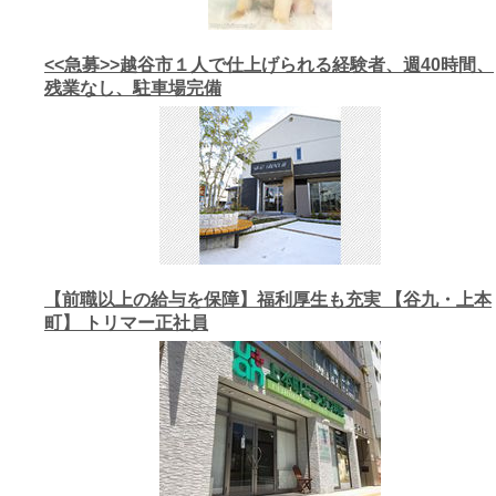
<<急募>>越谷市１人で仕上げられる経験者、週40時間、
残業なし、駐車場完備
【前職以上の給与を保障】福利厚生も充実 【谷九・上本
町】 トリマー正社員