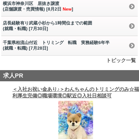
横浜市神奈川区 居抜き譲渡
(店舗譲渡・売買情報) [8月2日
New
]
店長経験有り武蔵小杉から1時間位までの範囲
(就職・転職) [7月30日
]
千葉県柏流山付近 トリミング 転職 実務経験6年半
(就職・転職) [7月28日
]
トピック一覧
求人PR
＜入社お祝い金あり♪＞わんちゃんのトリミングのみ☆福
利厚生完備◎職場環境◎駅近◎入社日相談可