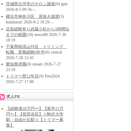
茨城県古河市のサロン譲渡
(0) gmt
2026-8-5 09:56
New
横浜市神奈川区 居抜き譲渡
(5)
haluharari 2026-8-2 18:29
New
店長経験有り武蔵小杉から1時間位
までの範囲
(10) moco00 2026-7-30
18:19
千葉県柏流山付近 トリミング
転職 実務経験6年半
(6) central
2026-7-28 12:45
愛知県求職
(0) mnam 2026-7-27
23:59
トリマー歴12年目
(9) Pets2024
2026-7-27 17:08
求人PR
【経験者26万円〜】【新卒21万
円〜】【世田谷区】☆駒沢大学
駅・自由が丘駅☆【トリマー募
集】