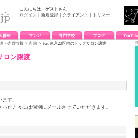
こんにちは、
ゲスト
さん
ログイン
｜
新規登録
｜
クライアント
｜
トリマー
人情報
マンガ
専門学校
ブログ
YouTub
P
渡・売買情報
>
削除
> Re: 東京23区内のドッグサロン譲渡
グサロン譲渡
います。
さった方々には個別にメールさせていただきます。