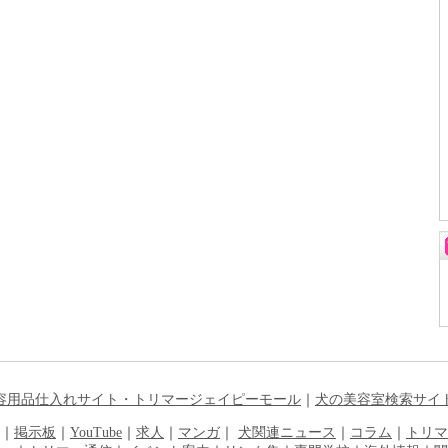
容用品仕入れサイト・トリマージェイピーモール
｜
犬の美容室検索サイ
｜
掲示板
｜
YouTube
｜
求人
｜
マンガ
｜
犬関連ニュース
｜
コラム
｜
トリマ