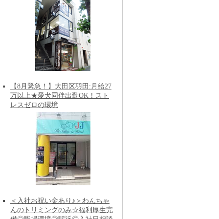
【8月緊急！】大田区羽田:月給27
万以上★愛犬同伴出勤OK！スト
レスゼロの環境
＜入社お祝い金あり♪＞わんちゃ
んのトリミングのみ☆福利厚生完