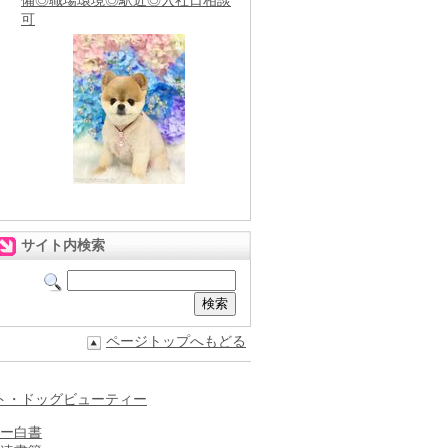
備◎職場環境◎駅近◎入社日相談
可
サイト内検索
ページトップへもどる
ト・ドッグビューティー
ー白書