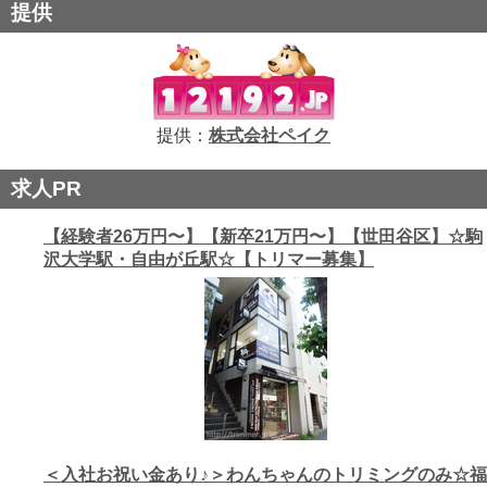
提供
提供：
株式会社ペイク
求人PR
【経験者26万円〜】【新卒21万円〜】【世田谷区】☆駒
沢大学駅・自由が丘駅☆【トリマー募集】
＜入社お祝い金あり♪＞わんちゃんのトリミングのみ☆福