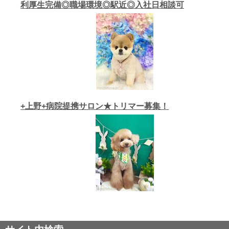
利厚生完備◎職場環境◎駅近◎入社日相談可
+上野+病院提携サロン★トリマー募集！