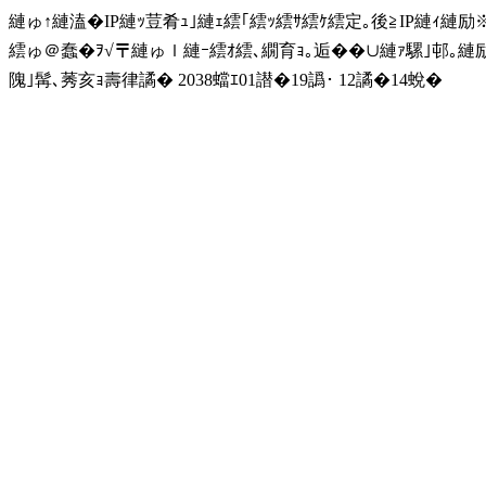
縺ゅ↑縺溘�IP縺ｯ荳肴ｭ｣縺ｪ繧｢繧ｯ繧ｻ繧ｹ繧定｡後≧IP縺ｨ縺
繧ゅ＠蠢�ｦ√〒縺ゅｌ縺ｰ繧ｵ繧､繝育ｮ｡逅��∪縺ｧ騾｣邨｡
隗｣髯､莠亥ｮ壽律譎� 2038蟷ｴ01譛�19譌･ 12譎�14蛻�