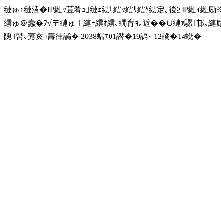
縺ゅ↑縺溘�IP縺ｯ荳肴ｭ｣縺ｪ繧｢繧ｯ繧ｻ繧ｹ繧定｡後≧IP縺ｨ縺
繧ゅ＠蠢�ｦ√〒縺ゅｌ縺ｰ繧ｵ繧､繝育ｮ｡逅��∪縺ｧ騾｣邨｡
隗｣髯､莠亥ｮ壽律譎� 2038蟷ｴ01譛�19譌･ 12譎�14蛻�